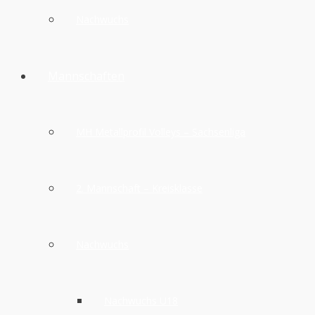
Nachwuchs
Mannschaften
MH Metallprofil Volleys – Sachsenliga
2. Mannschaft – Kreisklasse
Nachwuchs
Nachwuchs U18