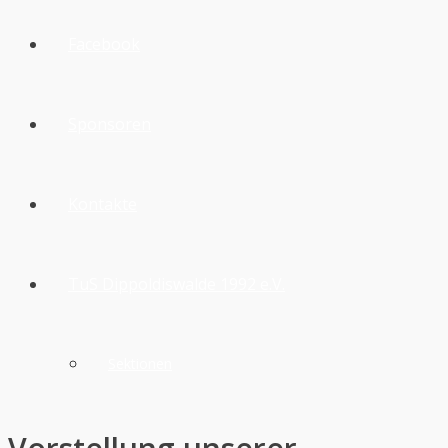
Facebook
Sponsoren
Kontakte
TuS Dippoldiswalde 1992 e.V.
Sektionen