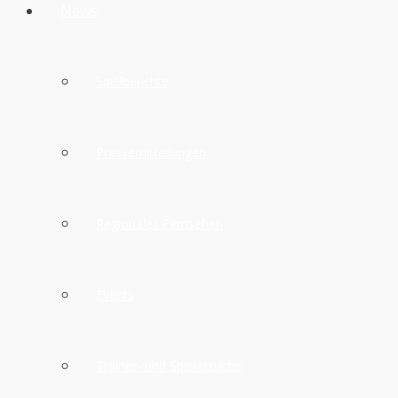
News
Spielberichte
Pressemitteilungen
Regionales Fernsehen
Events
Trainer- und Spielersuche