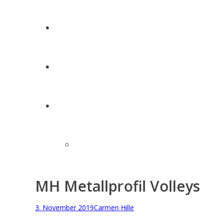
Sponsoren
Kontakte
TuS Dippoldiswalde 1992 e.V.
Sektionen
MH Metallprofil Volleys
Gepostet
Autor
3. November 2019
Carmen Hille
am